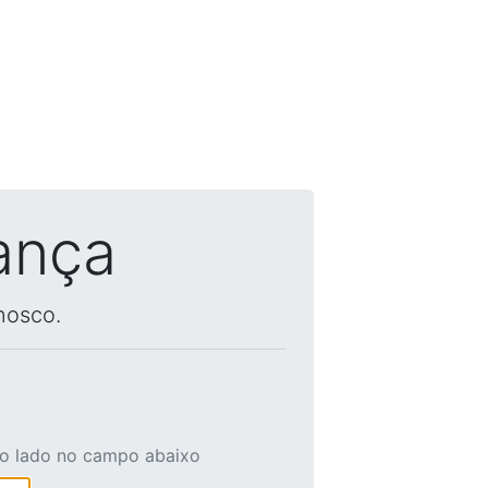
ança
nosco.
ao lado no campo abaixo