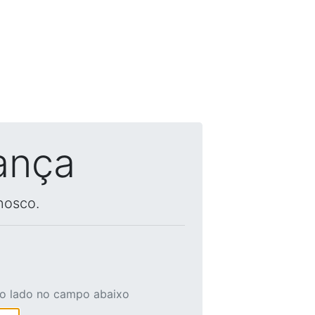
ança
nosco.
ao lado no campo abaixo